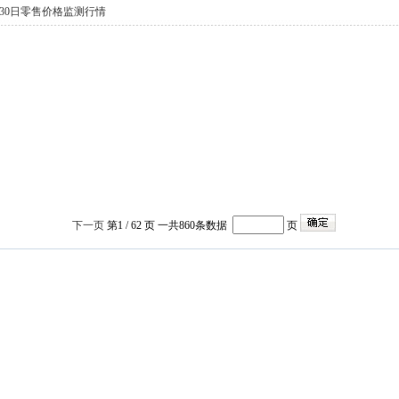
月30日零售价格监测行情
下一页
第1 /
62 页 一共860条数据
页